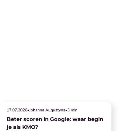
Website en SEO
17
.
07
.
2026
•
Johanna Augustyns
•
3 min
Beter scoren in Google: waar begin
je als KMO?