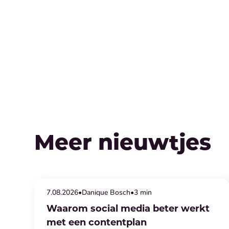
Meer nieuwtjes
Social media
7
.
08
.
2026
•
Danique Bosch
•
3 min
Waarom social media beter werkt
met een contentplan