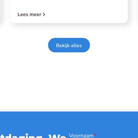
Lees meer
Bekijk alles
itdaging. We
Voornaam
*