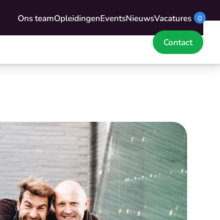
Ons team
Opleidingen
Events
Nieuws
Vacatures
0
Contact