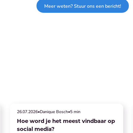
Meer weten? Stuur ons een bericht!
Social media
26
.
07
.
2026
•
Danique Bosch
•
5 min
Hoe word je het meest vindbaar op
social media?