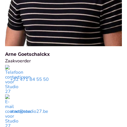
Arne Goetschalckx
Zaakvoerder
+32 471 84 55 50
arne@studio27.be