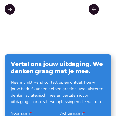
Vertel ons jouw uitdaging. We
denken graag met je mee.
Neem vrijblijvend contact op en ontdek hoe wij
jouw bedrijf kunnen helpen groeien. We luisteren,
denken strategisch mee en vertalen jouw
uitdaging naar creatieve oplossingen die werken.
Voornaam
*
Achternaam
*