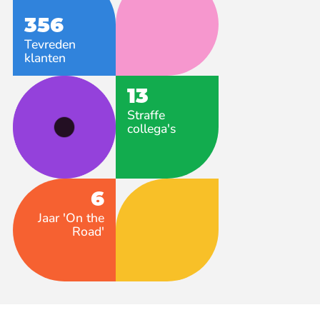
356
Tevreden
klanten
13
Straffe
collega's
6
Jaar 'On the
Road'