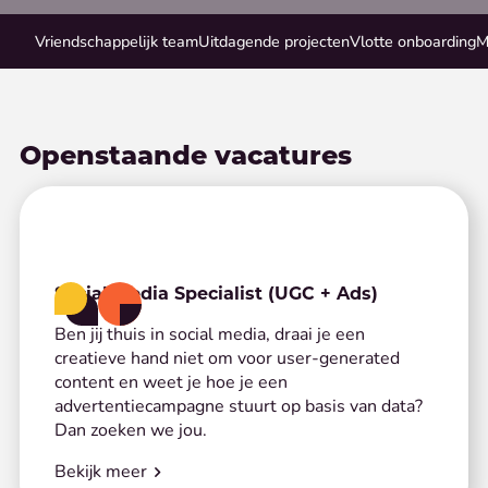
Vriendschappelijk team
Uitdagende projecten
Vlotte onboarding
M
Openstaande vacatures
Social Media Specialist (UGC + Ads)
Ben jij thuis in social media, draai je een
creatieve hand niet om voor user-generated
content en weet je hoe je een
advertentiecampagne stuurt op basis van data?
Dan zoeken we jou.
Bekijk meer