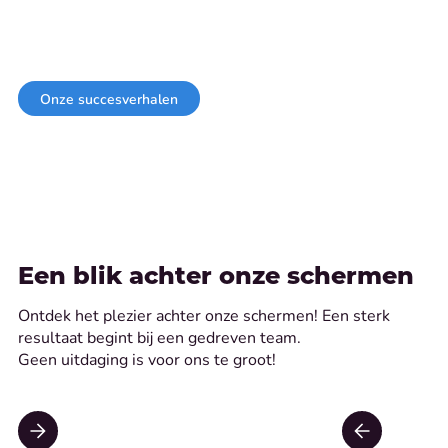
Benieuwd naar jouw toekomst bij Studio 27?
Ontdek onze inspirerende succesverhalen en vind jouw
plek in ons groeiend team!
Onze succesverhalen
Een blik achter onze schermen
Ontdek het plezier achter onze schermen! Een sterk
resultaat begint bij een gedreven team.
Geen uitdaging is voor ons te groot!