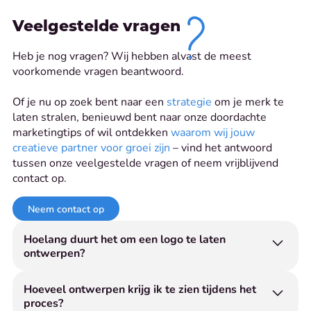
Veelgestelde vragen
Heb je nog vragen? Wij hebben alvast de meest
voorkomende vragen beantwoord.
Of je nu op zoek bent naar een
strategie
om je merk te
laten stralen, benieuwd bent naar onze doordachte
marketingtips of wil ontdekken
waarom wij jouw
creatieve partner voor groei zijn
– vind het antwoord
tussen onze veelgestelde vragen of neem vrijblijvend
contact op.
Neem contact op
Hoelang duurt het om een logo te laten
ontwerpen?
De doorlooptijd van een logo ontwerp bedraagt
gemiddeld twee weken. Dit hangt af van de
Hoeveel ontwerpen krijg ik te zien tijdens het
proces?
complexiteit van het project en de beschikbaarheid