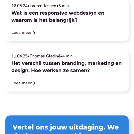
Website en SEO
Branding
16
.
05
.
24
•
Lauren Jansen
•
5 min
Wat is een responsive webdesign en
waarom is het belangrijk?
Lees meer
Branding
Strategie
11
.
04
.
25
•
Thomas Gladiné
•
4 min
Het verschil tussen branding, marketing en
design: Hoe werken ze samen?
Lees meer
Vertel ons jouw uitdaging. We