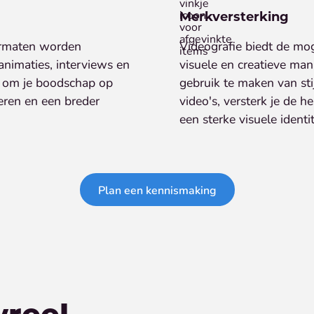
Merkversterking
formaten worden
Videografie biedt de mog
 animaties, interviews en
visuele en creatieve man
aat om je boodschap op
gebruik te maken van stij
eren en een breder
video's, versterk je de 
een sterke visuele identit
Plan een kennismaking
wreel