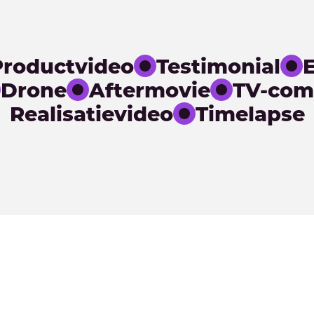
Productvideo
Testimonial
E
Drone
Aftermovie
TV-com
Realisatievideo
Timelapse