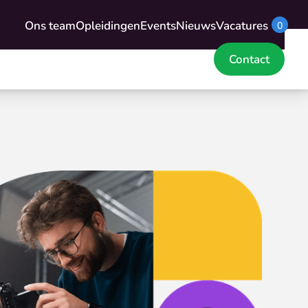
Ons team
Opleidingen
Events
Nieuws
Vacatures
0
Contact