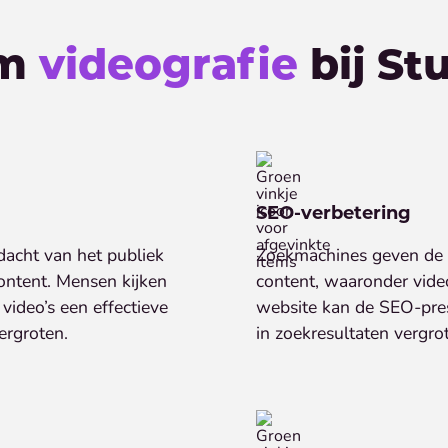
om
videografie
bij St
SEO-verbetering
acht van het publiek
Zoekmachines geven de 
ontent. Mensen kijken
content, waaronder video
video’s een effectieve
website kan de SEO-prest
ergroten.
in zoekresultaten vergro